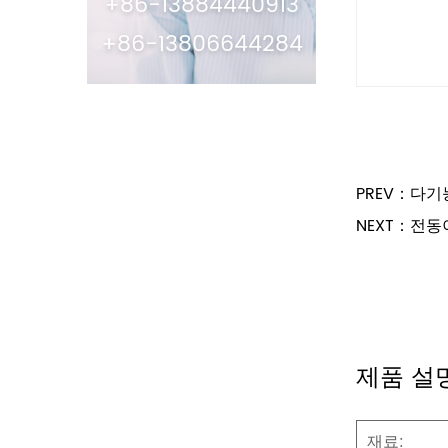
+86-13884440913
+86-13806644284
PREV：다기
NEXT：전동
제품 설
재료: