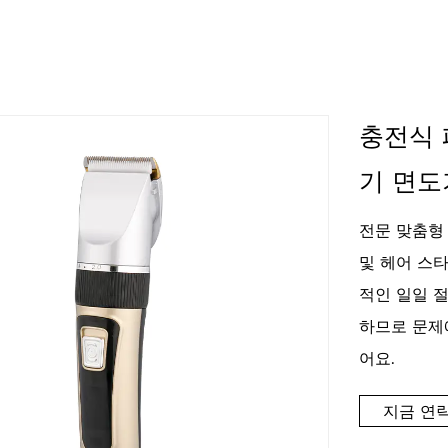
충전식 
기 면도
전문 맞춤형
및 헤어 스
적인 일일 절
하므로 문제
어요.
지금 연