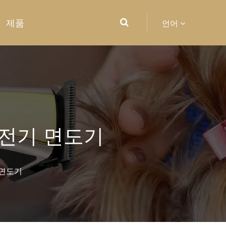
제품
언어
전기 면도기
 면도기