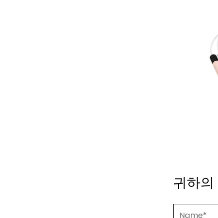
있는
LED 줄넘기
전동이발기,
귀하의