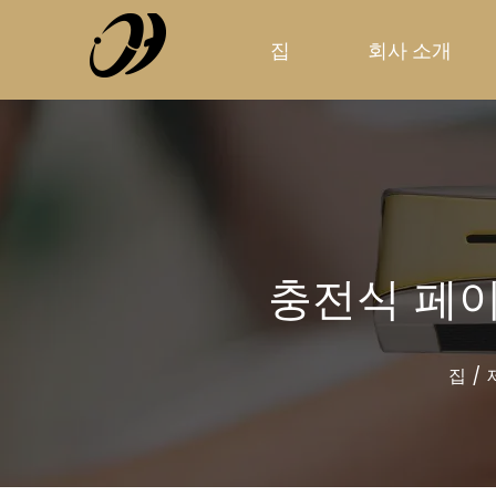
집
회사 소개
충전식 페
집
/