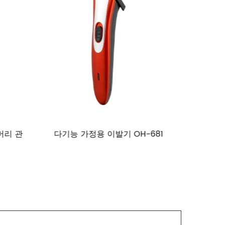
81
성인 전문 다기능 가정용 전기 가위
가