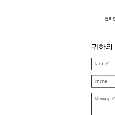
 핀셋
편리한 LED 키체인 손전등
가정용 이
귀하의