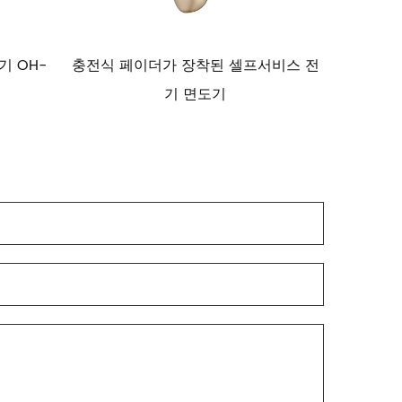
프서비스 전
가정용 이발기 전동 이발기
스테인