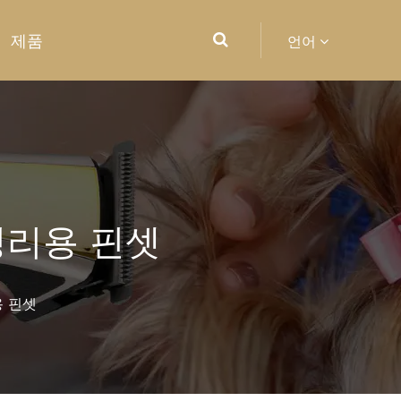
제품
언어
 정리용 핀셋
용 핀셋