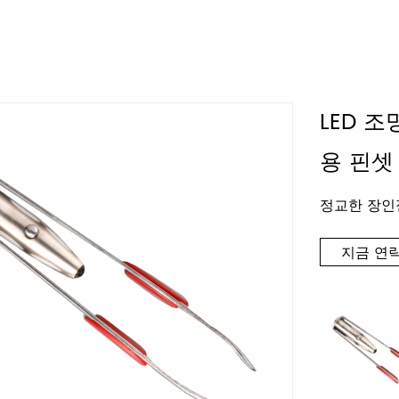
LED 조
용 핀셋
정교한 장인
지금 연