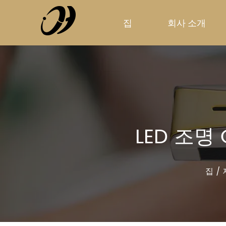
집
회사 소개
LED 조명
집
/